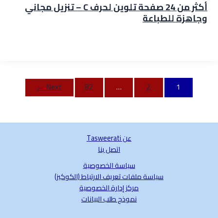
أكثر من 24 صفحة تلوين لحرف C – تنزيل مجاني
وجاهزة للطباعة
←
Next
82
…
2
1
عن Tasweerati
اتصل بنا
سياسة الخصوصية
سياسة ملفات تعريف الارتباط (الكوكيز)
مركز إدارة الخصوصية
نموذج طلب البيانات