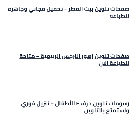
صفحات تلوين بيت الفطر – تحميل مجاني وجاهزة
للطباعة
صفحات تلوين زهور النرجس الربيعية – متاحة
للطباعة الآن
رسومات تلوين حرف E للأطفال – تنزيل فوري
واستمتع بالتلوين