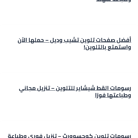
أفضل صفحات تلوين تشيب وديل – حملها الآن
واستمتع بالتلوين!
رسومات القط شيشاير للتلوين – تنزيل مجاني
وطباعتها فورًا
رسومات تلوين كوجسوورث – تنزيل فوري وطباعة