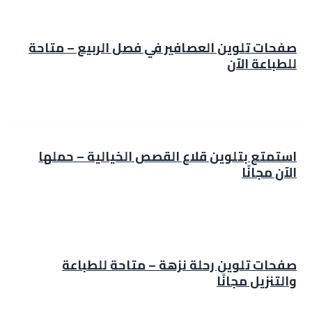
صفحات تلوين العصافير في فصل الربيع – متاحة
للطباعة الآن
استمتع بتلوين قلاع القصص الخيالية – حملها
الآن مجانًا
صفحات تلوين رحلة نزهة – متاحة للطباعة
والتنزيل مجانًا