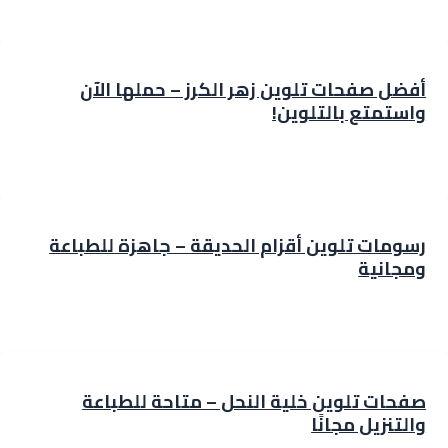
أفضل صفحات تلوين زهر الكرز – حملها الآن
واستمتع بالتلوين!
رسومات تلوين أقزام الحديقة – جاهزة للطباعة
ومجانية
صفحات تلوين خلية النحل – متاحة للطباعة
والتنزيل مجانًا