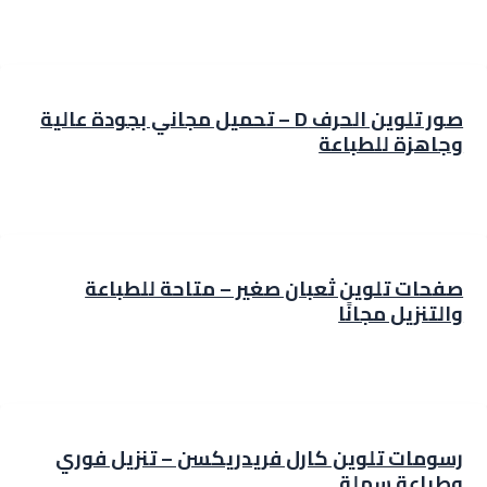
صور تلوين الحرف D – تحميل مجاني بجودة عالية
وجاهزة للطباعة
صفحات تلوين ثعبان صغير – متاحة للطباعة
والتنزيل مجانًا
رسومات تلوين كارل فريدريكسن – تنزيل فوري
وطباعة سهلة