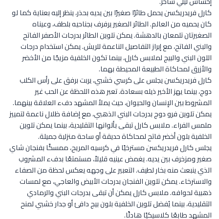
إحساس ليلي ساحر.
كارل فريدريكسن يحمل طائرًا صغيرًا بين يديه بحذر، ينظر إليه بعناية كما لو
كان يحميه من العالم. الطائر الصغير يرفرف بجناحيه بلطف، وعيناه
الصغيرتان تلمعان بالدهشة. يمكن تلوين الطائر بدرجات الأصفر الفاتح
والبني الفاتح، مع إبراز التفاصيل الناعمة للريش. يمكن استخدام درجات
اللون البني والبيج لملابس كارل، بينما تكون الخلفية مزيجًا من الأخضر
والأزرق لمحاكاة الطبيعة المحيطة بهما.
كارل فريدريكسن يجلس على كرسي خشبي، يربت برفق على رأس الكلب
دوج، بينما يهز الأخير ذيله بسعادة. تعبر هذه اللحظة عن الحب غير
المشروط بين الإنسان والحيوان، حيث يملأ المشهد دفء العلاقة بينهما.
يمكن تلوين فرو دوج بدرجات البني الذهبي، مع إضافة ظلال ناعمة لتمييز
ملمس الفراء. ملابس كارل تبقى بألوانها التقليدية، بينما يمكن تلوين
الخلفية بلون أخضر فاتح لمحاكاة حديقة أو ساحة منزلية جميلة.
يجلس كارل فريدريكسن مسترخيًا في كرسيه المريح، ممسكًا بفنجان شاي
صغير ومزخرف بين يديه. يغمض عينيه قليلاً، مستمتعًا بدفء المشروب
الذي ينبعث منه بخار لطيف. التعبير على وجهه يعكس لحظة من الصفاء
والاسترخاء. يمكن تلوين الفنجان بدرجات الأبيض والعاجي، مع لمسات
ذهبية لحوافه. ملابس كارل يمكن أن تبقى بدرجات البني والرمادي
التقليدية، بينما يُفضل تلوين الخلفية بلون بيج دافئ أو جدار خشبي لمنح
المشهد طابعًا كلاسيكيًا هادئًا.