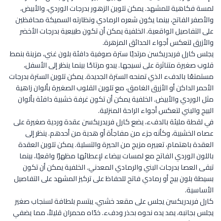
لمسة فكاهية للمشهد. يمكن تلوين الزهور بدرجات الوردي، والأبيض،
والأصفر الفاتح، بينما يكون شعره الرمادي ونظارته السميكة محافظين
على التفاصيل الواقعية. الخلفية يمكن أن تكون طبيعية بدرجات الأخضر
والأزرق لتعكس أجواء الحدائق المزهرة.
يجلس كارل فريدريكسن مرتديًا سترة صوفية دافئة بلون غني، مزينة بنمط
قلوب صغيرة متناثرة على نسيجها. يبدو مرتاحًا بينما ينظر إلى الأسفل،
مستمتعًا بالدفء الذي تمنحه السترة الجديدة. يمكن تلوين السترة بدرجات
الأحمر الداكن أو الأزرق الغامق، مع تلوين القلوب الصغيرة بألوان زاهية
مثل الوردي والأبيض. الخلفية يمكن أن تكون غرفة خشبية دافئة بألوان
البيج والبني لتعكس أجواء الراحة المنزلية.
في لقطة مليئة بالدفء، يضع كارل فريدريكسن عقدة وردية صغيرة على
عصاه الخشبية، وكأنه جزء من مفاجأة أو هدية من أحدهم. ينظر إلى
العقدة باهتمام، تعبيره مزيج من الحيرة والتسلية. يمكن تلوين العقدة
باللون الوردي الفاتح مع لمسات بيضاء لإعطائها مظهرًا واقعيًا، بينما
تبقى العصا بدرجات البني والرمادي المعدني. الخلفية يمكن أن تكون
بسيطة بلون بيج أو رمادي فاتح للحفاظ على تركيز المشهد على التفاصيل
الأساسية.
كارل فريدريكسن يجلس على مقعد خشبي، يبتسم بلطافة لسنجاب صغير
يجلس بجانبه، يمد يده نحوه بحذر ودفء. خدّاه محمران قليلاً، مما يضفي