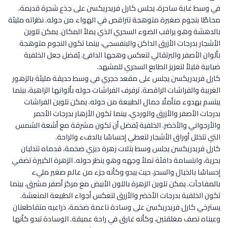
في وسط غابة ساحرة، يجلس كارل فريدريكسن على جذع شجرة قديمة،
محاطًا بنجوم صغيرة متوهجة تتراقص في الهواء من حوله. نظراته مليئة
بالدهشة وهو يراقب الضوء السحري الذي يملأ المكان. يمكن تلوين
الأشجار بدرجات الأزرق الداكن والبنفسجي، بينما تكون النجوم متوهجة
بألوان الأصفر والبرتقالي لتعكس وهجها الدافئ. يُفضل جعل الخلفية
ضبابية قليلاً لتعزيز الطابع السحري للمشهد.
كارل فريدريكسن يجلس على مقعد حجري في وسط حديقة مليئة بالزهور
الغريبة والفراشات الراقصة. ترفرف الفراشات حوله بألوانها الزاهية، بينما
يبتسم بهدوء متأملًا جمال الطبيعة من حوله. يمكن تلوين الفراشات
بدرجات الأصفر والأزرق والوردي، بينما تكون الأزهار بدرجات الأحمر
والأرجواني والأخضر. الخلفية يُفضل أن تكون مشرقة مع أشعة الشمس
التي تتخلل أوراق الأشجار لتعطي إحساسًا بالدفء والراحة.
كارل فريدريكسن يجلس وسط بتلات زهرة ديزي ضخمة، قدماه تتدليان
بحرية، وابتسامة دافئة تملأ وجهه وهو ينظر حوله. الزهرة الكبيرة تضفي
إحساسًا بالخيال والسحر، حيث يبدو وكأنه جزء من عالم صغير مليء
بالمفاجآت. يمكن تلوين الزهرة باللون الأبيض مع مركز أصفر مشرق، بينما
تكون الخلفية بدرجات الأخضر والأزرق لتعكس أجواء الطبيعة المنعشة.
يسترخي كارل فريدريكسن على وسادة ناعمة ضخمة، ذراعيه متقاطعتان
وعيناه نصف مغلقتين، وكأنه غارق في راحة عميقة. الوسادة تبدو كأنها