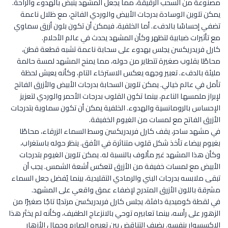
مصنوعة من السحب الرقيقة، مما يجعل المشهد ينبض بالهدوء والراحة.
يمكن تلوين الوسادة بدرجات الأبيض والوردي الفاتح، مع ظلال ناعمة
تضفي إحساسًا بالدفء. أما الخلفية، فيمكن أن تكون بلون أزرق سماوي
مع تأثيرات ضبابية لتظهر وكأن المشهد يحدث في عالم الأحلام.
كارل فريدريكسن يجلس بهدوء على سحابة ناعمة تشبه قطعة قطن،
محاطًا بقلوب صغيرة تتطاير من حوله، مما يمنح المشهد لمسة حالمة
مليئة بالدفء. تعبير وجهه يعكس الاسترخاء التام، وكأنه يعيش لحظة
تأمل في عالم خيالي. يمكن تلوين السحابة بدرجات الأبيض والأزرق الفاتح
لإبراز ملمسها الناعم، بينما تكون القلوب بدرجات الأحمر والوردي لتعزيز
الإحساس بالرومانسية والهدوء. الخلفية يمكن أن تكون سماوية بتدرجات
الأزرق الفاتح مع لمسات من الغيوم الخفيفة.
في مشهد ساحر، يقف كارل فريدريكسن وسط السماء الزرقاء، محاطًا
بغيوم بيضاء تأخذ شكل قلوب متناثرة في الأفق. ينظر حوله باستغراب،
وكأن هذا المشهد غير مألوف بالنسبة له. يمكن تلوين الغيوم بتدرجات
الأبيض مع لمسات خفيفة من الأزرق لتعكس أشعة الشمس. يجب أن
تبقى ملابسه بدرجات البني والرمادي التقليدية، بينما يُفضل جعل السماء
مشرقة باللون الأزرق المتدرج لإضفاء عمق واقعي على المشهد.
في لقطة كوميدية دافئة، يجلس كارل فريدريكسن مرتديًا تاجًا صغيرًا من
الزهور على رأسه، بينما تعابيره توحي بالانزعاج الطفيف، وكأنه لم يختَر هذا
الإكسسوار بنفسه. يضيف التناقض بين تعبيره الصارم وجمال الأزهار