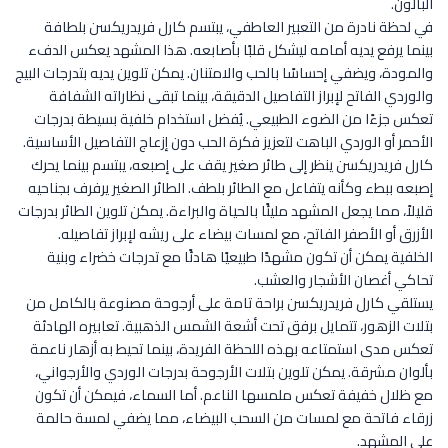
البالون.
في لحظة نادرة من التعبير العاطفي، يبتسم كارل فريدريكسن بلطافة
بينما يرفع يديه أمامه ليشكل قلبًا بأصابعه. هذا المشهد يعكس الدفء
والمودة، ويضفي إحساسًا بالحب والامتنان. يمكن تلوين يديه بتدرجات البيج
والوردي الفاتح لإبراز التفاصيل الدقيقة، بينما تبقى نظاراته الشفافة
تعكس جزءًا من الضوء الطبيعي. يُفضل استخدام خلفية بسيطة بدرجات
الأحمر أو الوردي الباهت لتعزيز فكرة الحب دون إزعاج التفاصيل الأساسية.
كارل فريدريكسن ينظر إلى طائر صغير يقف على إصبعه، يبتسم بينما يحرك
إصبعه ببطء وكأنه يتفاعل مع الطائر بلطف. الطائر الصغير يرفرف بجناحيه
قليلاً، مما يجعل المشهد مليئًا بالحياة والبراءة. يمكن تلوين الطائر بدرجات
الأزرق أو الأصفر الفاتح، مع لمسات بيضاء على ريشه لإبراز تفاصيله.
الخلفية يمكن أن تكون مشهدًا طبيعيًا هادئًا مع تدرجات خضراء وبنية
تحاكي أغصان الأشجار والعشب.
يستلقي كارل فريدريكسن براحة تامة على أرجوحة مصنوعة بالكامل من
بتلات الزهور، تتمايل برفق تحت أشعة الشمس الذهبية. تعابيره الهادئة
تعكس مدى استمتاعه بهذه اللحظة الفريدة، بينما تحيط به أزهار ناعمة
بألوان مشرقة. يمكن تلوين بتلات الأرجوحة بدرجات الوردي والأرجواني،
مع ظلال خفيفة تعكس ملمسها الناعم. أما السماء، فيمكن أن تكون
زرقاء فاتحة مع لمسات من السحب البيضاء، مما يضفي لمسة حالمة
على المشهد.