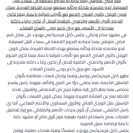
في مشهد ساحر وخيالي، يجلس كارل فريدريكسن بهدوء على هلال قمر
فضي متوهج، بينما تحيط به النجوم اللامعة في سماء الليل العميقة.
تبدو ملامحه هادئة وكأنه يستمتع بهذه اللحظة الفريدة. يمكن تلوين
الهلال باللون الفضي اللامع مع تأثيرات ضوئية ناعمة، بينما تكون النجوم
بألوان الأصفر والذهبي. الخلفية يُفضل أن تكون زرقاء داكنة متدرجة إلى
الأسود، مع بريق ناعم يوحي باتساع الفضاء.
يظهر كارل فريدريكسن وراسل وهما يرتديان قبعات متطابقة بألوان
الباستيل الناعمة، مما يضفي جوًا من المرح والتآلف بينهما. راسل يبتسم
بحماس بينما ينظر كارل إليه بنظرة مزيج من الاندهاش والقبول. هذه
اللحظة تعبر عن العلاقة الفريدة بينهما. يمكن تلوين القبعات بألوان
الباستيل مثل الوردي الفاتح، والأزرق السماوي، والأخضر النعناعي. أما زي
راسل الكشفي، فيمكن أن يُلون بدرجات الأصفر والبرتقالي مع إبراز تفاصيل
الشارات. ينصح باستخدام خلفية طبيعية بلون أزرق فاتح أو مشهد غابة
ناعمة لإضافة عمق للصورة.
يجلس كارل فريدريكسن بهدوء، ممسكًا بزهرة هندباء صغيرة، وينفخ