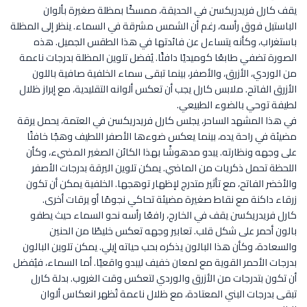
يقف كارل فريدريكسن في الحديقة، ممسكًا بمظلة صغيرة بألوان
الباستيل فوق رأسه، رغم أن الشمس مشرقة في السماء. ينظر إلى المظلة
باستغراب، وكأنه يتساءل عن فائدتها في هذا الطقس الجميل. هذه
الصورة تضفي طابعًا كوميديًا دافئًا. يُفضل تلوين المظلة بدرجات ناعمة
من الوردي، الأزرق، والأصفر، بينما تبقى سماء الخلفية صافية باللون
الأزرق الفاتح. ملابس كارل يجب أن تعكس ألوانه التقليدية، مع إبراز ظلال
لطيفة توحي بالضوء الطبيعي.
في هذا المشهد الساحر، يجلس كارل فريدريكسن في العتمة، يحمل يرقة
مضيئة في راحة يده، بينما يعكس ضوءها الأصفر اللطيف وهجًا خافتًا
على وجهه ونظارته. يبدو مدهوشًا بهذا الكائن الصغير المضيء، وكأن
اللحظة تحمل ذكريات من الماضي. يمكن تلوين اليرقة بدرجات الأصفر
والأخضر الفاتح، مع تأثير متدرج لإظهار توهجها. الخلفية يمكن أن تكون
زرقاء داكنة مع نقاط صغيرة مضيئة تحاكي نجومًا أو يرقات أخرى.
كارل فريدريكسن يقف في الخارج، رافعًا رأسه نحو السماء حيث يطفو
بالون أحمر على شكل قلب. تعابير وجهه تعكس خليطًا من الحنين
والسعادة، وكأن هذا البالون يذكره بحب حياته إيلي. يمكن تلوين البالون
بدرجات الأحمر القوية مع لمعان خفيف ليبدو واقعيًا. أما السماء، فيُفضل
أن تكون بتدرجات من الأزرق والوردي لتعكس وقت الغروب. بدلة كارل
تبقى بدرجات البني المعتادة، مع ظلال ناعمة تُظهر انعكاس ألوان