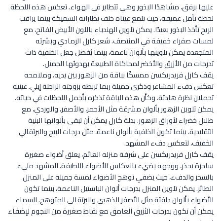
عليها برفق، مشاهدًا البذور وهي تتطاير في الهواء. تعكس هذه اللحظة
لحظة تأمل عميقة، حيث تلمع عيناه خلف نظاراته السميكة بينما يراقب
الريح تأخذ البذور بعيدًا. يمكن تلوين الهندباء باللون الأبيض الفاتح، مع
لمسات صفراء خفيفة في المنتصف. شعر كارل الرمادي وبشرته
المتجعدة يمكن تلوينها بألوان ناعمة، بينما يُفضل جعل الخلفية ذات
تدرجات من الأزرق والأخضر لمحاكاة الطبيعة بهدوئها الجميل.
يقف كارل فريدريكسن ممسكًا بباقة من الزهور بين يديه، وملامحه
تعكس دفء المشاعر وذكرى جميلة ربما تربطه بزوجته الراحلة إيلي. عينيه
تحملان نظرة هادئة، وكأن هذه الباقة تذكره بأجمل اللحظات في حياته.
يمكن تلوين الزهور بألوان مشرقة مثل الأحمر، والأصفر، والوردي، مع
ظلال خضراء لأوراق الزهور. بدلة كارل يمكن أن تبقى بألوانها البنية
التقليدية، بينما تكون الخلفية بألوان ناعمة، مثل درجات البيج والبرتقالي
الخفيف، لتعكس دفء المشهد.
يقف كارل فريدريكسن على شرفة منزله العائم، يعلق أضواء صغيرة
ساحرة بحذر، ووجهه يضيء بانعكاس الأضواء اللطيفة. المشهد مليء
بالسحر والدفء، حيث يضفي توهج الأضواء لمسة جميلة على المنزل
الطائر. يمكن تلوين المنزل بدرجات ألوان الباستيل الناعمة، بينما تكون
الأضواء بألوان دافئة مثل الأصفر الذهبي والبرتقالي المتوهج. السماء
يمكن أن تكون بدرجات الأزرق الغامق مع نقاط صغيرة من النجوم لإضفاء