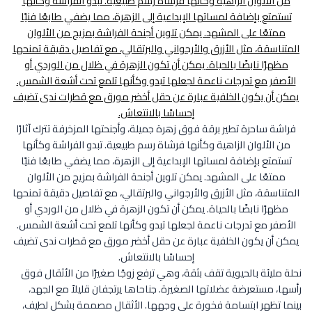
فراشة ساحرة تطير برقة فوق زهرة جميلة، وأجنحتها المزخرفة تترك آثارًا
من الألوان الزاهية وكأنها فرشاة رسم طبيعية. تبدو الفراشة وكأنها
تستمتع بإضافة لمساتها الإبداعية إلى الزهرة، مما يضفي طابعًا فنيًا
ممتعًا على المشهد. يمكن تلوين أجنحة الفراشة بمزيج من الألوان
المتناسقة، مثل الأزرق والأرجواني والبرتقالي، مع تفاصيل دقيقة تمنحها
مظهرًا نابضًا بالحياة. يمكن أن تكون الزهرة في ظلال من الوردي أو
الأصفر مع تدرجات ناعمة لجعلها تبدو وكأنها تلمع تحت أشعة الشمس.
يمكن أن يكون الخلفية عبارة عن حقل أخضر مورق مع قطرات ندى تضيف
إحساسًا بالانتعاش.
نحلة مليئة بالحيوية تقف بثقة، وهي ترفع زوجًا صغيرًا من الأثقال فوق
رأسها، مستعرضة عضلاتها الصغيرة. جناحاها يرتجفان قليلاً مع الجهد،
بينما تظهر ابتسامة فخورة على وجهها. الأثقال مصممة بشكل لطيف،